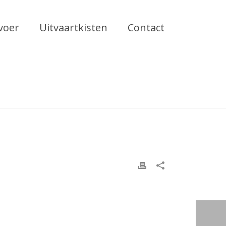
voer
Uitvaartkisten
Contact
HOME
»
HOMEPAGE-06