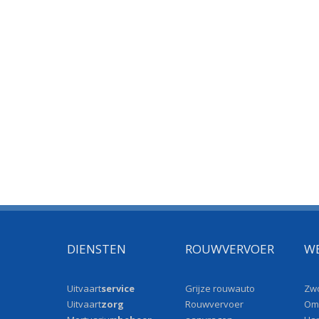
DIENSTEN
ROUWVERVOER
W
Uitvaart
service
Grijze rouwauto
Zwo
Uitvaart
zorg
Rouwvervoer
Om