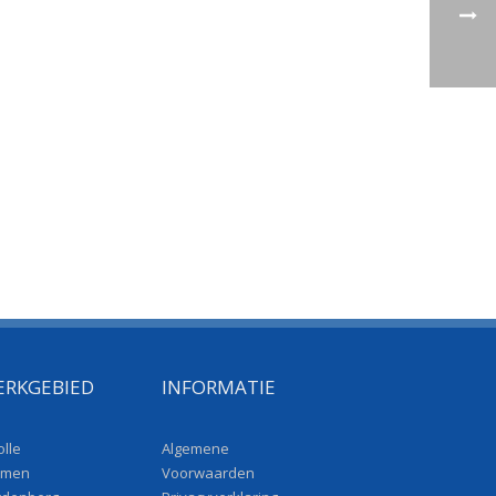
ERKGEBIED
INFORMATIE
lle
Algemene
men
Voorwaarden