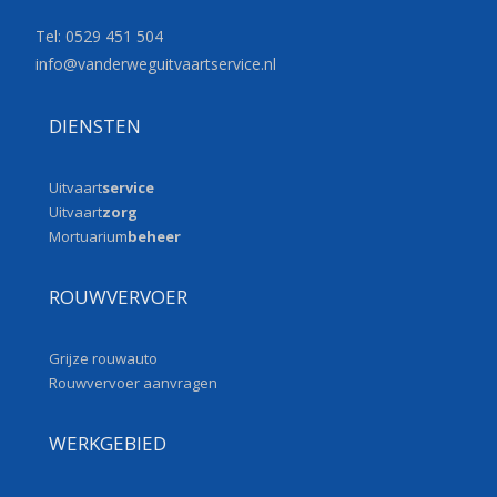
Tel: 0529 451 504
info@vanderweguitvaartservice.
nl
DIENSTEN
Uitvaart
service
Uitvaart
zorg
Mortuarium
beheer
ROUWVERVOER
Grijze rouwauto
Rouwvervoer aanvragen
WERKGEBIED