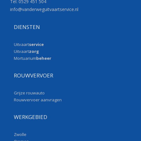
Tel: 0529 451 504
info@vanderweguitvaartservice.
nl
DIENSTEN
Uitvaart
service
Uitvaart
zorg
Mortuarium
beheer
ROUWVERVOER
Grijze rouwauto
Rouwvervoer aanvragen
WERKGEBIED
Zwolle