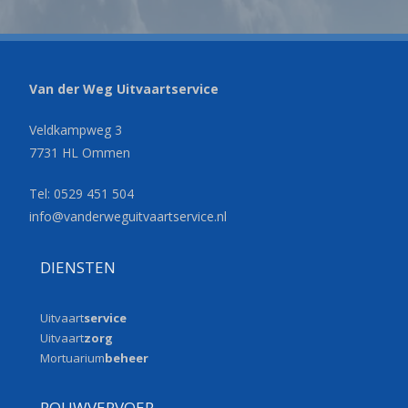
Van der Weg Uitvaartservice
Veldkampweg 3
7731 HL Ommen
Tel: 0529 451 504
info@vanderweguitvaartservice.
nl
DIENSTEN
Uitvaart
service
Uitvaart
zorg
Mortuarium
beheer
ROUWVERVOER